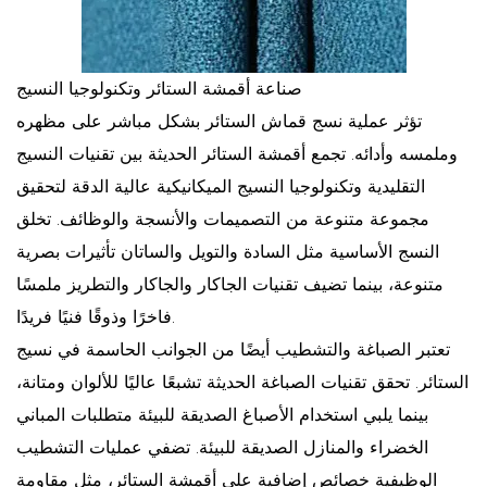
صناعة أقمشة الستائر وتكنولوجيا النسيج
تؤثر عملية نسج قماش الستائر بشكل مباشر على مظهره
وملمسه وأدائه. تجمع أقمشة الستائر الحديثة بين تقنيات النسيج
التقليدية وتكنولوجيا النسيج الميكانيكية عالية الدقة لتحقيق
مجموعة متنوعة من التصميمات والأنسجة والوظائف. تخلق
النسج الأساسية مثل السادة والتويل والساتان تأثيرات بصرية
متنوعة، بينما تضيف تقنيات الجاكار والجاكار والتطريز ملمسًا
فاخرًا وذوقًا فنيًا فريدًا.
تعتبر الصباغة والتشطيب أيضًا من الجوانب الحاسمة في نسيج
الستائر. تحقق تقنيات الصباغة الحديثة تشبعًا عاليًا للألوان ومتانة،
بينما يلبي استخدام الأصباغ الصديقة للبيئة متطلبات المباني
الخضراء والمنازل الصديقة للبيئة. تضفي عمليات التشطيب
الوظيفية خصائص إضافية على أقمشة الستائر، مثل مقاومة