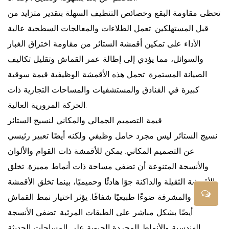
تحظى مقاومة البقع وخصائص التنظيف السهلة بتقدير متزايد من
قبل المستهلكين. تعمل الطلاءات والمعالجات السطحية عالية
الأداء على تمكين أقمشة الستائر من مقاومة اختراق الغبار
والسوائل، مما يؤدي إلى إطالة عمر القماش وتقليل تكاليف
الصيانة المستمرة. تحمل هذه الأقمشة الوظيفية قيمة سوقية
كبيرة في الفنادق والمستشفيات والمساحات التجارية ذات
الحركة المرورية العالية.
قيمة التصميم الجمالي والمكاني لنسيج الستائر
نسيج الستائر ليس مجرد حامل وظيفي ولكنه أيضًا تعبير رئيسي
عن التصميم المكاني. يمكن للأقمشة ذات القوام والألوان
والأنسجة المتنوعة أن تضفي مساحة ذات أنماط مميزة. تخلق
الأقمشة الثقيلة والداكنة جوًا هادئًا وحميميًا، بينما تخلق الأقمشة
الخفيفة والمشرقة ضوءًا طبيعيًا شفافًا. يؤثر اختيار نمط القماش
أيضًا بشكل مباشر على الطبقات المرئية. تضفي الأنسجة
الهندسية والأنماط المجردة الحيوية على المساحات الحديثة