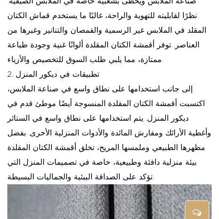
صناعة الملابس ويحظى بشعبية خاصة في الملابس الصيفية.
نظرًا لقابليته للتهوية والراحة، غالبًا ما يستخدم قماش الكتان
المقلد في الملابس غير الرسمية والقمصان والتنانير وغيرها من
العناصر. توفر أقمشة الكتان المقلدة ألوانًا غنية وجودة طباعة
ممتازة، مما يلبي طلب السوق للتخصيص والأزياء.
2. تطبيقات في ديكور المنزل
إلى جانب استخدامها على نطاق واسع في صناعة الملابس،
اكتسبت أقمشة الكتان المقلدة المنسوجة أيضًا موطئ قدم في
ديكور المنزل. يتم استخدامها على نطاق واسع في الستائر
وأغطية الأرائك ومفارش المائدة والأدوات المنزلية الأخرى. بفضل
مظهرها الطبيعي وملمسها المريح، تخلق أقمشة الكتان المقلدة
بيئة منزلية دافئة وطبيعية، خاصة في تصميمات المنزل التي
تؤكد على الصداقة البيئية والجماليات البسيطة.