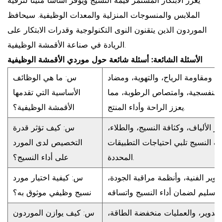
يعزز الابتكار المستمر قيمة النسيج ويوفر أساسًا متينًا لترقية
الملابس والمنسوجات المنزلية والمعدات الوظيفية. سيحافظ
الموردون الذين يتقنون النوى التكنولوجية وقدرات الابتكار على
الريادة في صناعة الأقمشة الوظيفية.
الأسئلة الشائعة: أسئلة شائعة حول موردي الأقمشة الوظيفية
، ومقاومة الرياح، والتهوية، ومضاد
س: ما هي الوظائف
 البنفسجية، وامتصاص الرطوبة، مما
الأساسية التي تقدمها
يعزز الراحة وأداء المنتج.
الأقمشة الوظيفية؟
 الألياف، وكثافة النسيج، والطلاء،
س: كيف تؤثر قدرة
النسيج تلبي احتياجات التطبيقات
التخصيص لدى المورد
المحددة.
على أداء النسيج؟
ير الفنية، وأنظمة مراقبة الجودة،
س: كيفية اختيار مورد
نسيج وظيفي موثوق به؟
 التدوير، والعمليات منخفضة الطاقة،
س: كيف يوازن الموردون