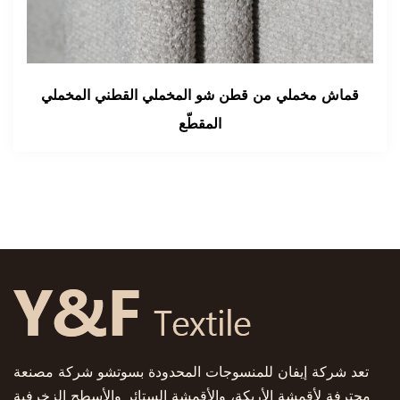
صيص أقمشة الملابس المخملية Gaoding
قماش مخملي من قط
 المصنوعة من المخمل المقطوع من
المخزون
تعد شركة إيفان للمنسوجات المحدودة بسوتشو شركة مصنعة
محترفة لأقمشة الأريكة، والأقمشة الستائر والأسطح الزخرفية