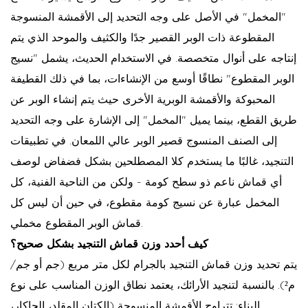
"المخمل" في الأصل على وجه التحديد إلى الأقمشة المنسوجة
المقطوعة ذات الوبر القصير جدًا والكثيف والموحد الذي يتم
إنتاجه على أنوال متخصصة. في الاستخدام الحديث، يشمل "نسيج
الوبر المقطوع" نطاقًا أوسع من الإنشاءات، بما في ذلك القطيفة
المحبوكة والأقمشة الوبرية الأخرى حيث يتم إنشاء الوبر عن
طريق القطع، بينما يميل "المخمل" إلى الإشارة على وجه التحديد
إلى الصنف المنسوج قصير الوبر عالي اللمعان. في تطبيقات
التنجيد، غالبًا ما يستخدم كلا المصطلحين بشكل فضفاض لوصف
أي قماش ناعم ذو سطح كومة - ولكن من الناحية الفنية، كل
المخمل عبارة عن نسيج كومة مقطوع، في حين أن ليس كل
قماش الوبر المقطوع مخملي.
كيف أحدد وزن قماش التنجيد بشكل صحيح؟
يتم تحديد وزن قماش التنجيد بالجرام لكل متر مربع (جم أو جم/
م²). بالنسبة لتنجيد الأرائك، يعتمد نطاق الوزن المناسب على نوع
البناء: تتراوح الأقمشة المنسوجة (الكتان المقلد، الجاكار،