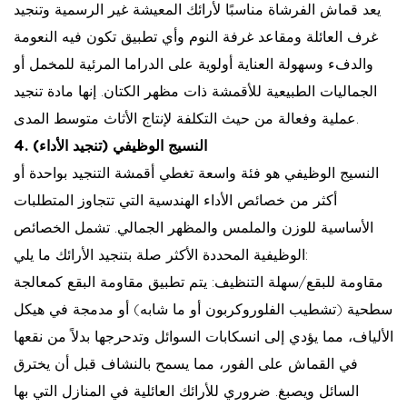
يعد قماش الفرشاة مناسبًا لأرائك المعيشة غير الرسمية وتنجيد
غرف العائلة ومقاعد غرفة النوم وأي تطبيق تكون فيه النعومة
والدفء وسهولة العناية أولوية على الدراما المرئية للمخمل أو
الجماليات الطبيعية للأقمشة ذات مظهر الكتان. إنها مادة تنجيد
عملية وفعالة من حيث التكلفة لإنتاج الأثاث متوسط ​​المدى.
4. النسيج الوظيفي (تنجيد الأداء)
النسيج الوظيفي هو فئة واسعة تغطي أقمشة التنجيد بواحدة أو
أكثر من خصائص الأداء الهندسية التي تتجاوز المتطلبات
الأساسية للوزن والملمس والمظهر الجمالي. تشمل الخصائص
الوظيفية المحددة الأكثر صلة بتنجيد الأرائك ما يلي:
مقاومة للبقع/سهلة التنظيف:
يتم تطبيق مقاومة البقع كمعالجة
سطحية (تشطيب الفلوروكربون أو ما شابه) أو مدمجة في هيكل
الألياف، مما يؤدي إلى انسكابات السوائل وتدحرجها بدلاً من نقعها
في القماش على الفور، مما يسمح بالنشاف قبل أن يخترق
السائل ويصبغ. ضروري للأرائك العائلية في المنازل التي بها