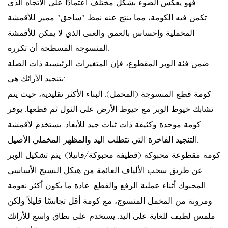
- فهو يعكس الضوء بشكل مختلف اعتمادًا على الاتجاه الذي
تكمن فيه الكومة، مما ينتج عنه نمط "ساحق" مميز للأقمشة
المخملية وإحساس بالعمق والغنى الذي لا يمكن للأقمشة
المنسوجة المسطحة أن تكرره.
ضمن فئة الوبر المقطوع، فإن المتغيرات الرئيسية ذات الصلة
بتنجيد الأرائك هي:
كومة قطع المنسوجة (المخمل):
البناء الأكثر تقليدية، حيث يتم
تشابك خيوط الوبر مع خيوط الأرض على النول ثم قطعها. يوفر
كومة موحدة وكثيفة ذات ثبات جيد للأبعاد. يستخدم لأقمشة
التنجيد الفاخرة التي تتطلب اليد والمظهر المخملي الأصيل.
كومة مقطوعة محبوكة (قطيفة محبوكة/فانيلا):
يتم تشكيل الوبر
عن طريق سحب الألياف العائمة من هيكل النسيج الأساسي
المحبوك أثناء عملية الرفع والقطع. عادة ما يكون أكثر نعومة
ومرونة من المخمل المنسوج، مع كومة أقل تجانسًا قليلاً ولكن
ملمس لطيف للغاية على اليد. يستخدم على نطاق واسع للأرائك