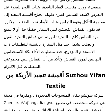
طبيعي)، ووزن مناسب لأبعاد النافذة، وثبات اللون للضوء عند
التعرض لأشعة الشمس لفترة طويلة. تحتاج أقمشة التنجيد إلى
مقاومة التآكل وقوة التماس وثبات الأبعاد تحت الضغط المتكرر.
قد يكون القماش المُحسّن لثني الستائر خفيفًا جدًا أو لا يتمتع
بقوة التماس كافية للتنجيد؛ لن يتم ثني قماش التنجيد الثقيل
والصلب بشكل جيد مثل الستارة. بالنسبة للتطبيقات ذات
الاستخدام المزدوج، حدد متطلبات الأداء لكلا الاستخدامين
النهائيين لمورد القماش وتأكد من أن القماش يلبي مجموعتي
المتطلبات قبل الالتزام.
أقمشة تنجيد الأريكة من Suzhou Yifan
Textile
شركة سوتشو ييفان للمنسوجات المحدودة
، ومقرها في مدينة
Zhenze، Wujiang، Jiangsu، هي شركة متخصصة في تصنيع
أقمشة التنجيد والديكور لصناعة الأرائك والمنسوجات المنزلية،