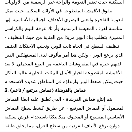
السكنية حيث تعتبر النعومة والراحة غير الرسمية من الأولويات.
تتفوق الأقمشة المقطوعة في الأرائك السكنية حيث تمثل
النعومة الفاخرة والغنى البصري الأهداف الجمالية الأساسية. إنها
مناسبة لغرف المعيشة الرسمية وأرائك غرفة النوم والكراسي
المميزة. يتطلب بناء الوبر مزيدًا من العناية من حيث التنظيف -
تنظيف السطح في اتجاه ثابت للوبر، وتجنب الاحتكاك العنيف
الذي يزعج الوبر - ولكن هذا أمر مألوف لدى المستهلكين الذين
لديهم خبرة في المفروشات الناعمة من النوع المخملي. لا تعد
الأقمشة المقطوعة الخيار الأمثل للبيئات التجارية عالية التآكل
حيث يمكن ضغط الوبر وارتداؤه في المناطق شديدة الاستخدام.
3. قماش بالفرشاة (قماش مرتفع / ناعم)
يتم إنتاج قماش الفرشاة - الذي يُطلق عليه أيضًا القماش
المصقول أو القماش المرتفع - عن طريق كشط سطح القماش
الأساسي المنسوج أو المحبوك ميكانيكيًا باستخدام فرش سلكية
دوارة ترفع الألياف الفردية من سطح الغزل، مما يخلق طبقة