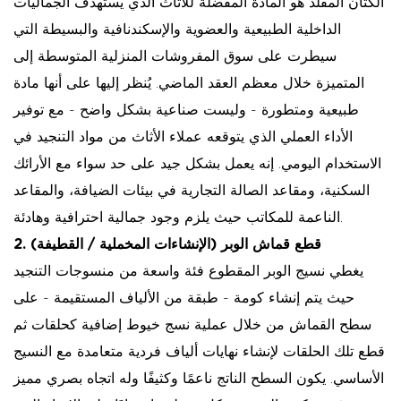
الكتان المقلد هو المادة المفضلة للأثاث الذي يستهدف الجماليات
الداخلية الطبيعية والعضوية والإسكندنافية والبسيطة التي
سيطرت على سوق المفروشات المنزلية المتوسطة إلى
المتميزة خلال معظم العقد الماضي. يُنظر إليها على أنها مادة
طبيعية ومتطورة - وليست صناعية بشكل واضح - مع توفير
الأداء العملي الذي يتوقعه عملاء الأثاث من مواد التنجيد في
الاستخدام اليومي. إنه يعمل بشكل جيد على حد سواء مع الأرائك
السكنية، ومقاعد الصالة التجارية في بيئات الضيافة، والمقاعد
الناعمة للمكاتب حيث يلزم وجود جمالية احترافية وهادئة.
2. قطع قماش الوبر (الإنشاءات المخملية / القطيفة)
يغطي نسيج الوبر المقطوع فئة واسعة من منسوجات التنجيد
حيث يتم إنشاء كومة - طبقة من الألياف المستقيمة - على
سطح القماش من خلال عملية نسج خيوط إضافية كحلقات ثم
قطع تلك الحلقات لإنشاء نهايات ألياف فردية متعامدة مع النسيج
الأساسي. يكون السطح الناتج ناعمًا وكثيفًا وله اتجاه بصري مميز