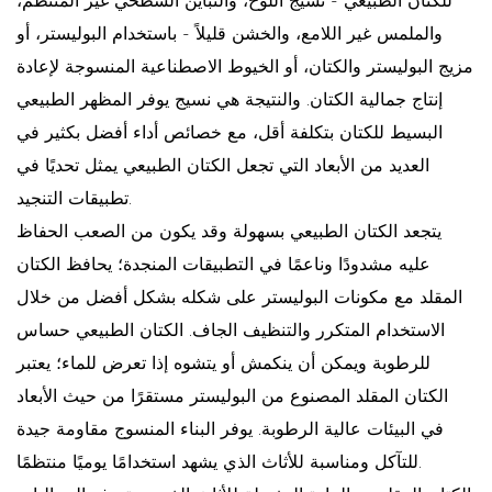
للكتان الطبيعي - نسيج اللوح، والتباين السطحي غير المنتظم،
والملمس غير اللامع، والخشن قليلاً - باستخدام البوليستر، أو
مزيج البوليستر والكتان، أو الخيوط الاصطناعية المنسوجة لإعادة
إنتاج جمالية الكتان. والنتيجة هي نسيج يوفر المظهر الطبيعي
البسيط للكتان بتكلفة أقل، مع خصائص أداء أفضل بكثير في
العديد من الأبعاد التي تجعل الكتان الطبيعي يمثل تحديًا في
تطبيقات التنجيد.
يتجعد الكتان الطبيعي بسهولة وقد يكون من الصعب الحفاظ
عليه مشدودًا وناعمًا في التطبيقات المنجدة؛ يحافظ الكتان
المقلد مع مكونات البوليستر على شكله بشكل أفضل من خلال
الاستخدام المتكرر والتنظيف الجاف. الكتان الطبيعي حساس
للرطوبة ويمكن أن ينكمش أو يتشوه إذا تعرض للماء؛ يعتبر
الكتان المقلد المصنوع من البوليستر مستقرًا من حيث الأبعاد
في البيئات عالية الرطوبة. يوفر البناء المنسوج مقاومة جيدة
للتآكل ومناسبة للأثاث الذي يشهد استخدامًا يوميًا منتظمًا.