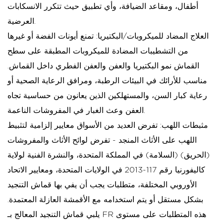
أطفال، ومقاعد الضيافة، وأي تطبيق حيث تتكرر الانسكابات
العرضية.
العلاج المضاد للميكروبات/البكتيريا:
تمنع أيونات الفضة أو غيرها
من التشطيبات المضادة للميكروبات المطبقة على سطح
القماش نمو البكتيريا والعفن والعفن الفطري داخل القماش.
مناسب للأرائك في البيئات الرطبة، ومرافق الرعاية الصحية أو
رعاية كبار السن، والمستهلكين الذين يعانون من حساسية تجاه
العفن وعث الغبار في المفروشات الناعمة.
مثبطات اللهب:
تفرض العديد من الأسواق معايير إلزامية لتثبيط
اللهب على الأثاث المنجد - تفرض لوائح الأثاث والمفروشات
(الحريق) (السلامة) في المملكة المتحدة، والنشرة الفنية لولاية
كاليفورنيا رقم 117-2013 في الولايات المتحدة، ومعايير الاتحاد
الأوروبي المختلفة، متطلبات يجب أن يفي بها قماش التنجيد
بشكل مستقل أو يتم استخدامه مع الأقمشة العازلة المعتمدة.
يلبي قماش التنجيد المعالج بـ FR هذه المتطلبات على مستوى