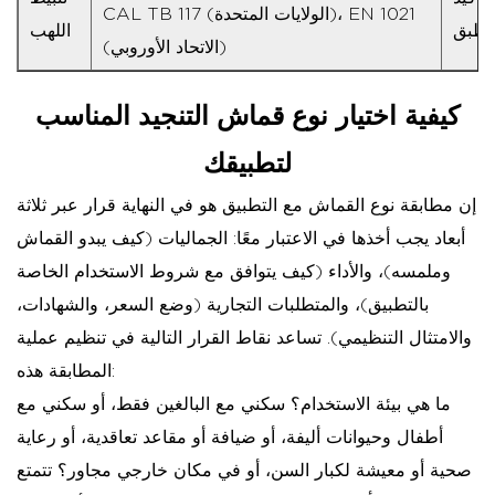
CAL TB 117 (الولايات المتحدة)، EN 1021
لمطبق
اللهب
(الاتحاد الأوروبي)
كيفية اختيار نوع قماش التنجيد المناسب
لتطبيقك
إن مطابقة نوع القماش مع التطبيق هو في النهاية قرار عبر ثلاثة
أبعاد يجب أخذها في الاعتبار معًا: الجماليات (كيف يبدو القماش
وملمسه)، والأداء (كيف يتوافق مع شروط الاستخدام الخاصة
بالتطبيق)، والمتطلبات التجارية (وضع السعر، والشهادات،
والامتثال التنظيمي). تساعد نقاط القرار التالية في تنظيم عملية
المطابقة هذه:
ما هي بيئة الاستخدام؟
سكني مع البالغين فقط، أو سكني مع
أطفال وحيوانات أليفة، أو ضيافة أو مقاعد تعاقدية، أو رعاية
صحية أو معيشة لكبار السن، أو في مكان خارجي مجاور؟ تتمتع