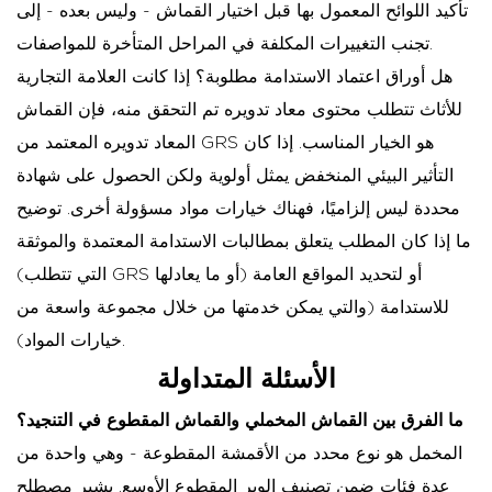
تأكيد اللوائح المعمول بها قبل اختيار القماش - وليس بعده - إلى
تجنب التغييرات المكلفة في المراحل المتأخرة للمواصفات.
هل أوراق اعتماد الاستدامة مطلوبة؟
إذا كانت العلامة التجارية
للأثاث تتطلب محتوى معاد تدويره تم التحقق منه، فإن القماش
المعاد تدويره المعتمد من GRS هو الخيار المناسب. إذا كان
التأثير البيئي المنخفض يمثل أولوية ولكن الحصول على شهادة
محددة ليس إلزاميًا، فهناك خيارات مواد مسؤولة أخرى. توضيح
ما إذا كان المطلب يتعلق بمطالبات الاستدامة المعتمدة والموثقة
(التي تتطلب GRS أو ما يعادلها) أو لتحديد المواقع العامة
للاستدامة (والتي يمكن خدمتها من خلال مجموعة واسعة من
خيارات المواد).
الأسئلة المتداولة
ما الفرق بين القماش المخملي والقماش المقطوع في التنجيد؟
المخمل هو نوع محدد من الأقمشة المقطوعة - وهي واحدة من
عدة فئات ضمن تصنيف الوبر المقطوع الأوسع. يشير مصطلح