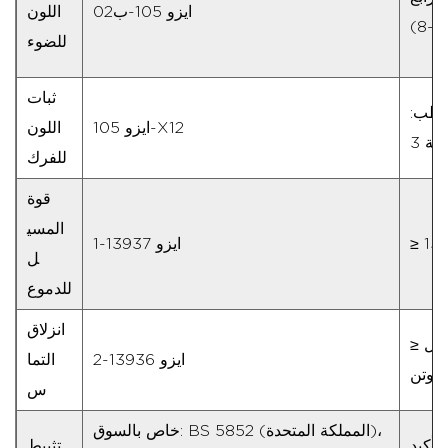
ايزو 105-ب02
اللون
(8-
للضوء
ثبات
جة 4 / رطب:
ايزو 105-X12
اللون
جة 3
للفرك
قوة
المسي
ايزو 13937-1
ل
للدموع
انزلاق
≥ فتحة 6 مم عند حمل
ايزو 13936-2
التما
س
خاص بالسوق: BS 5852 (المملكة المتحدة)،
تأكيد
تثبيط