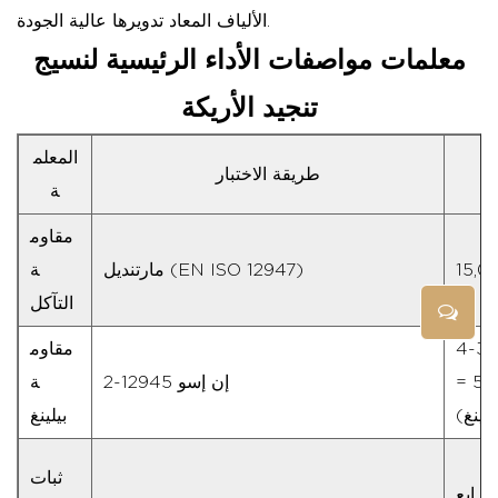
الألياف المعاد تدويرها عالية الجودة.
معلمات مواصفات الأداء الرئيسية لنسيج
تنجيد الأريكة
المعلم
كن
طريقة الاختبار
ة
مقاوم
مارتنديل (EN ISO 12947)
ة
التآكل
الحد الأدنى للصف 3-4
مقاوم
(مقياس من 5 نقاط، 5 =
إن إسو 12945-2
ة
لينغ)
بيلينغ
ثبات
لرابع