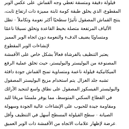
قيلولة دقيقة ومتسقة تغطي وجه القماش. على عكس الوبر
المقطوع، الذي يخلق طبقة كومة ثابتة مميزة ذات ارتفاع ثابت،
ينتج القماش المصقول تأثيرًا سطحيًا أكثر نعومة وتكاملاً - تظل
الألياف المرتفعة متصلة بخيط القاعدة وتخلق نسيجًا ناعمًا
ومتساويًا يضيف الدفء والنعومة دون اتجاه الوبر المميز
لإنشاءات الوبر المقطوع.
يعتبر التنظيف بالفرشاة فعالاً بشكل خاص على الأقمشة
المصنوعة من البوليستر والبوليستر، حيث تخلق عملية الرفع
الميكانيكية قيلولة ناعمة ومتساوية تمنح القماش جودة دافئة
تشبه جلد الغزال. يتم استخدام مزيج البوليستر المصقول
والبوليستر الفيسكوز المصقول على نطاق واسع لتنجيد الأرائك
في القطاع السكني المتوسط، مما يوفر ملمسًا مريحًا لليد
ومقاومة جيدة للحبوب على الإنشاءات عالية الجودة وسهولة
الصيانة - سطح القيلولة المسطح أسهل في التنظيف وأقل
عرضة لإظهار علامات الاتجاه من الأقمشة ذات الوبر العميق.