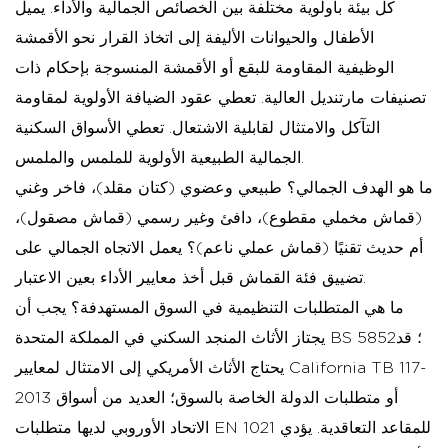
كل بيئة بأولوية مختلفة بين الخصائص الجمالية والأداء. يميل
الأطفال والحيوانات الأليفة إلى اتخاذ القرار نحو الأقمشة
الوظيفية المقاومة للبقع أو الأقمشة المنسوجة بإحكام ذات
تصنيفات مارتنديل العالية. تعطي عقود الضيافة الأولوية لمقاومة
التآكل والامتثال لقابلية الاشتعال. تعطي الأسواق السكنية
الجمالية الطبيعية الأولوية للملمس والملمس.
ما هو الهدف الجمالي؟
طبيعي وعضوي (كتان مقلد)، فاخر وغني
(قماش مخملي مقطوع)، دافئ وغير رسمي (قماش مصقول)،
أم حديث تقنيًا (قماش عملي ناعم)؟ يعمل الاتجاه الجمالي على
تضييق فئة القماش قبل أخذ معايير الأداء بعين الاعتبار.
ما هي المتطلبات التنظيمية في السوق المستهدفة؟
يجب أن
يجتاز الأثاث المنجد السكني في المملكة المتحدة BS 5852؛ قد
يحتاج الأثاث الأمريكي إلى الامتثال لمعايير California TB 117-
2013 أو متطلبات الدولة الخاصة بالسوق؛ العديد من أسواق
الاتحاد الأوروبي لديها متطلبات EN 1021 للمقاعد التعاقدية. يؤدي