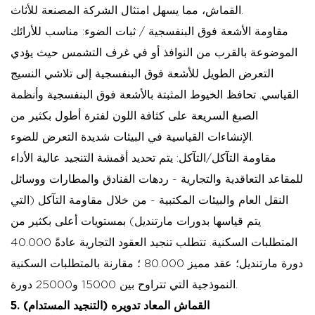
القماش، مما يسهل امتثال الشركة المصنعة للأثاث.
مقاومة الأشعة فوق البنفسجية / ثبات الضوء:
مناسب للأرائك
الموضوعة بالقرب من النوافذ أو في غرف التشمس حيث يؤدي
التعرض الطويل للأشعة فوق البنفسجية إلى تلاشي النسيج
القياسي. تحافظ الخيوط المثبتة بالأشعة فوق البنفسجية وأنظمة
الصبغ السريعة على كثافة اللون لفترة أطول بكثير من
الإنشاءات القياسية في البيئات شديدة التعرض للضوء.
مقاومة التآكل/التآكل:
يتم تحديد أقمشة التنجيد عالية الأداء
للمقاعد التعاقدية والتجارية - ردهات الفنادق والمطارات ووسائل
النقل العام والبيئات المكتبية - من خلال مقاومة التآكل (التي
يتم قياسها بدورات مارتنديل) بمستويات أعلى بكثير من
المتطلبات السكنية. تتطلب تنجيد العقود التجارية عادةً 40.000
دورة مارتنديل؛ عقد مميز 80.000 ؛ مقارنة بالمتطلبات السكنية
النموذجية التي تتراوح بين 15000 و25000 دورة.
5. القماش المعاد تدويره (التنجيد المستدام)