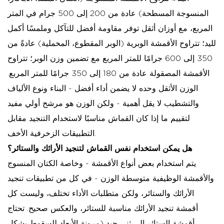
المنسوجة المسطحة) عادة من 200 إلى 500 جرام في المتر
المربع، مع أوزان أثقل توفر مقاومة أفضل للتآكل وملمسًا أكمل
لليد؛ تتراوح الأقمشة الوبرية (الوبر المقطوع، المخملية) عادةً من
350 إلى 600 جرامًا للمتر المربع مع تضمين وزن الوبر؛ تتراوح
الأقمشة المصقولة عادة من 180 إلى 350 جرامًا للمتر المربع.
الوزن الأثقل وحده لا يضمن أداء أفضل - البناء ونوع الألياف
والتشطيب لا يقل أهمية - ولكن الوزن هو مرشح أولي مفيد
لتقييم ما إذا كان القماش مناسبًا لاستخدام التنجيد مقابل
التطبيقات الزخرفية الأخف.
هل يمكن استخدام نفس القماش لتنجيد الأرائك والستائر؟
يتم استخدام بعض أنواع الأقمشة - وخاصة الكتان المنسوج
والأقمشة الوظيفية متوسطة الوزن - في كل من تطبيقات تنجيد
الأرائك والستائر، ولكن متطلبات الأداء تختلف، وليست كل
أقمشة تنجيد الأرائك مناسبة للستائر، والعكس صحيح. تحتاج
أقمشة الستائر إلى ثنى جيد (مرونة الأبعاد للسقوط بشكل